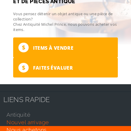
ET DE PIÈCES ANTIQUE
Vous pensez détenir un objet antique ou une pièce de
collection?
Chez Antiquité Michel Prince, nous pouvons acheter vos
items.
$
ITEMS À VENDRE
$
FAITES ÉVALUER
LIENS RAPIDE
antiquité
nouvel arrivage
nous achetons