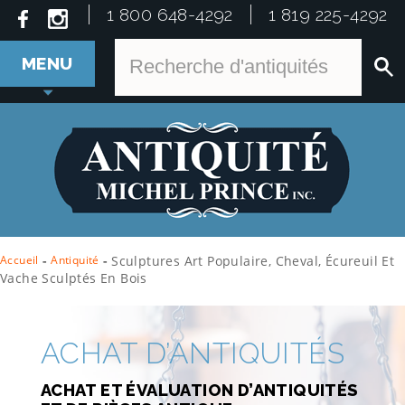
1 800 648-4292
1 819 225-4292
MENU
Accueil
-
Antiquité
-
Sculptures Art Populaire, Cheval, Écureuil Et
Vache Sculptés En Bois
ACHAT D’ANTIQUITÉS
ACHAT ET ÉVALUATION D’ANTIQUITÉS