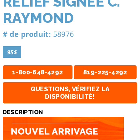
RELIEF SIGNÉE C.
RAYMOND
# de produit:
58976
95$
1-800-648-4292
819-225-4292
QUESTIONS, VÉRIFIEZ LA
DISPONIBILITÉ!
DESCRIPTION