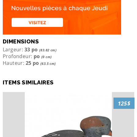
DIMENSIONS
Largeur:
33 po
(83.82 cm)
Profondeur:
po
(0 cm)
Hauteur:
25 po
(63.5 cm)
ITEMS SIMILAIRES
125$