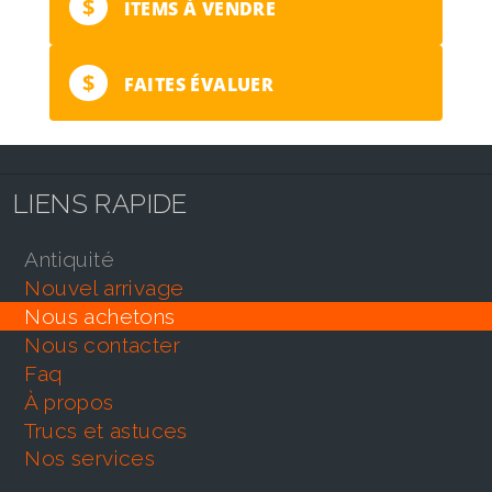
$
ITEMS À VENDRE
$
FAITES ÉVALUER
LIENS RAPIDE
antiquité
nouvel arrivage
nous achetons
nous contacter
faq
À propos
trucs et astuces
nos services