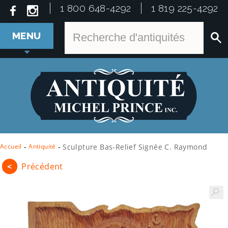
1 800 648-4292
1 819 225-4292
MENU
Accueil
-
Antiquité
-
Sculpture Bas-Relief Signée C. Raymond
<
Précédent