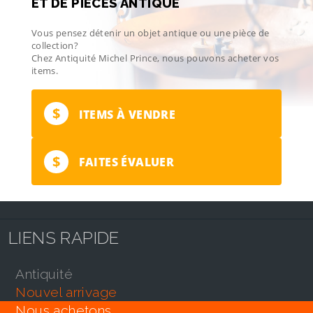
ET DE PIÈCES ANTIQUE
Vous pensez détenir un objet antique ou une pièce de
collection?
Chez Antiquité Michel Prince, nous pouvons acheter vos
items.
$
ITEMS À VENDRE
$
FAITES ÉVALUER
LIENS RAPIDE
antiquité
nouvel arrivage
nous achetons