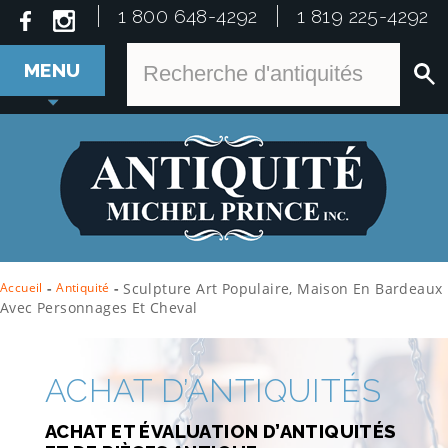
1 800 648-4292
1 819 225-4292
MENU
Accueil
-
Antiquité
-
Sculpture Art Populaire, Maison En Bardeaux
Avec Personnages Et Cheval
ACHAT D’ANTIQUITÉS
ACHAT ET ÉVALUATION D’ANTIQUITÉS