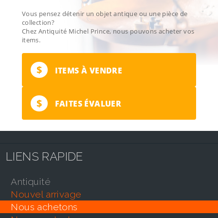
Vous pensez détenir un objet antique ou une pièce de
collection?
Chez Antiquité Michel Prince, nous pouvons acheter vos
items.
$
ITEMS À VENDRE
$
FAITES ÉVALUER
LIENS RAPIDE
antiquité
nouvel arrivage
nous achetons