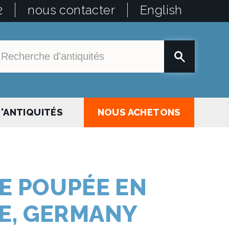
2
nous contacter
English
'ANTIQUITÉS
NOUS ACHETONS
TE POUPÉE EN
E, GERMANY