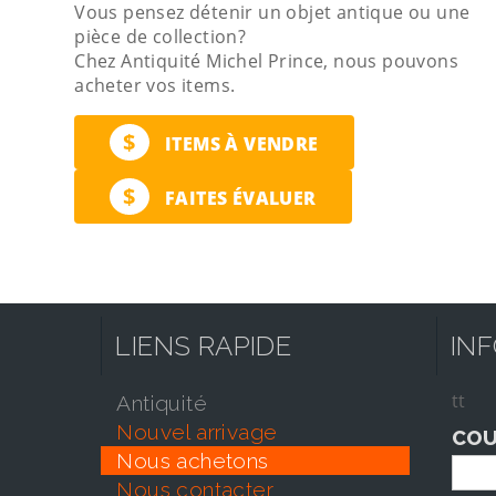
Vous pensez détenir un objet antique ou une
pièce de collection?
Chez Antiquité Michel Prince, nous pouvons
acheter vos items.
$
ITEMS À VENDRE
$
FAITES ÉVALUER
LIENS RAPIDE
IN
tt
antiquité
nouvel arrivage
COU
nous achetons
nous contacter