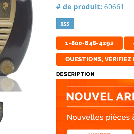
# de produit:
60661
95$
1-800-648-4292
QUESTIONS, VÉRIFIEZ 
DESCRIPTION