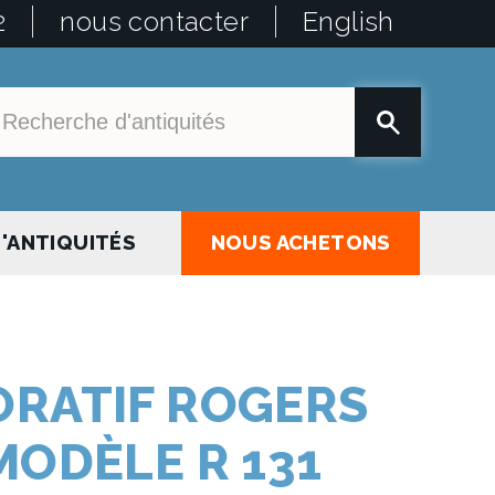
2
nous contacter
English
'ANTIQUITÉS
NOUS ACHETONS
ORATIF ROGERS
MODÈLE R 131