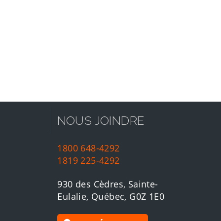
NOUS JOINDRE
1800 648-4292
1819 225-4292
930 des Cèdres, Sainte-
Eulalie, Québec, G0Z 1E0