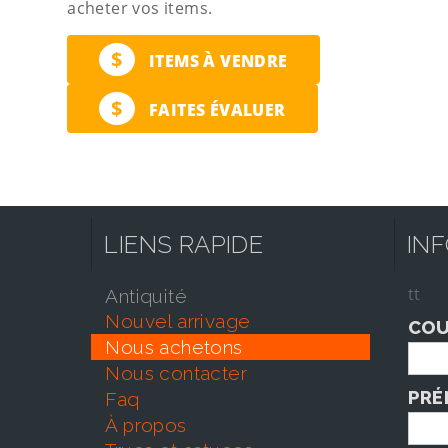
acheter vos items.
$
ITEMS À VENDRE
$
FAITES ÉVALUER
LIENS RAPIDE
IN
tt
antiquité
nouvel arrivage
COU
nous achetons
nous contacter
PRÉ
faq
À propos