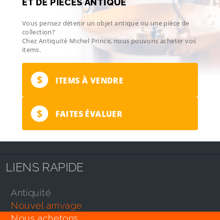
ET DE PIÈCES ANTIQUE
Vous pensez détenir un objet antique ou une pièce de
collection?
Chez Antiquité Michel Prince, nous pouvons acheter vos
items.
$
ITEMS À VENDRE
$
FAITES ÉVALUER
LIENS RAPIDE
antiquité
nouvel arrivage
nous achetons