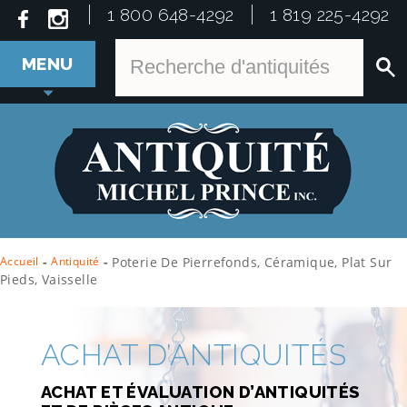
1 800 648-4292
1 819 225-4292
MENU
Accueil
-
Antiquité
-
Poterie De Pierrefonds, Céramique, Plat Sur
Pieds, Vaisselle
ACHAT D’ANTIQUITÉS
ACHAT ET ÉVALUATION D’ANTIQUITÉS