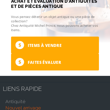
ACHAT ET ÉVALUATION D’ANTIQUITÉS
ET DE PIÈCES ANTIQUE
Vous pensez détenir un objet antique ou une pièce de
collection?
Chez Antiquité Michel Prince, nous pouvons acheter vos
items.
$
ITEMS À VENDRE
$
FAITES ÉVALUER
LIENS RAPIDE
antiquité
nouvel arrivage