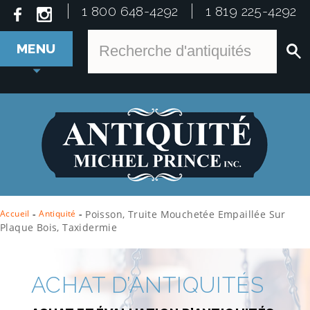
1 800 648-4292
1 819 225-4292
MENU
Accueil
-
Antiquité
-
Poisson, Truite Mouchetée Empaillée Sur
Plaque Bois, Taxidermie
ACHAT D’ANTIQUITÉS