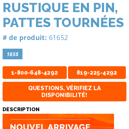
RUSTIQUE EN PIN,
PATTES TOURNÉES
# de produit:
61652
185$
1-800-648-4292
819-225-4292
QUESTIONS, VÉRIFIEZ LA
DISPONIBILITÉ!
DESCRIPTION