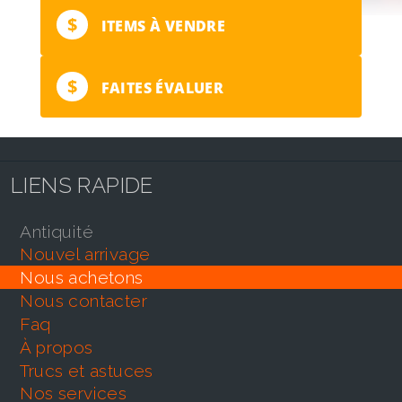
$
ITEMS À VENDRE
$
FAITES ÉVALUER
LIENS RAPIDE
antiquité
nouvel arrivage
nous achetons
nous contacter
faq
À propos
trucs et astuces
nos services