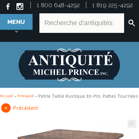
1 800 648-4292
1 819 225-4292
MENU
Accueil
-
Antiquité
-
Petite Table Rustique En Pin, Pattes Tournées
<
Précédent