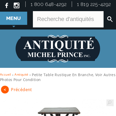
1 800 648-4292
1 819 225-4292
MENU
Accueil
-
Antiquité
-
Petite Table Rustique En Branche, Voir Autres
Photos Pour Condition
<
Précédent