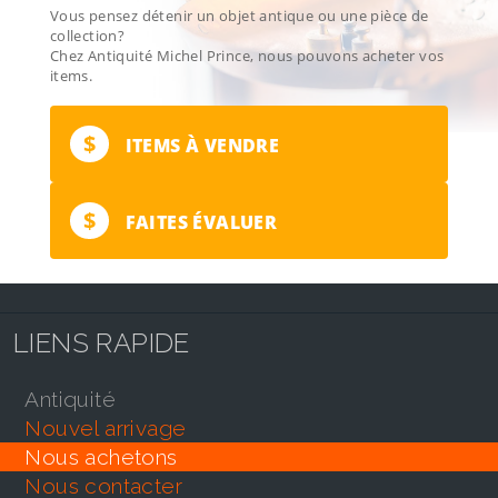
Vous pensez détenir un objet antique ou une pièce de
collection?
Chez Antiquité Michel Prince, nous pouvons acheter vos
items.
$
ITEMS À VENDRE
$
FAITES ÉVALUER
LIENS RAPIDE
antiquité
nouvel arrivage
nous achetons
nous contacter