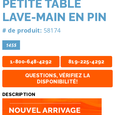
PETITE TABLE
LAVE-MAIN EN PIN
# de produit:
58174
145$
1-800-648-4292
819-225-4292
QUESTIONS, VÉRIFIEZ LA
DISPONIBILITÉ!
DESCRIPTION