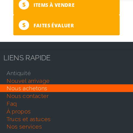
$
ITEMS À VENDRE
$
FAITES ÉVALUER
LIENS RAPIDE
antiquité
nouvel arrivage
nous achetons
nous contacter
faq
À propos
trucs et astuces
nos services