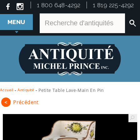
1 800 648-4292
1 819 225-4292
MENU
Accueil
-
Antiquité
-
Petite Table Lave-Main En Pin
<
Précédent