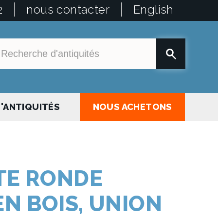
2
nous contacter
English
'ANTIQUITÉS
NOUS ACHETONS
ÎTE RONDE
N BOIS, UNION