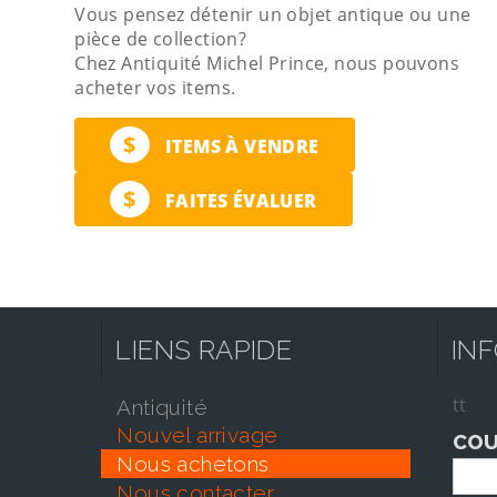
Vous pensez détenir un objet antique ou une
pièce de collection?
Chez Antiquité Michel Prince, nous pouvons
acheter vos items.
$
ITEMS À VENDRE
$
FAITES ÉVALUER
LIENS RAPIDE
IN
tt
antiquité
nouvel arrivage
COU
nous achetons
nous contacter