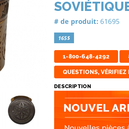
SOVIÉTIQU
# de produit:
61695
165$
1-800-648-4292
QUESTIONS, VÉRIFIEZ 
DESCRIPTION