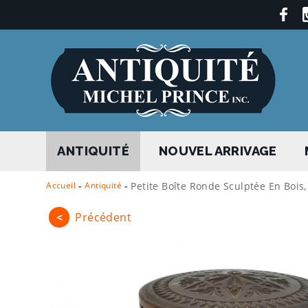
ANTIQUITÉ
NOUVEL ARRIVAGE
Accueil
-
Antiquité
-
Petite Boîte Ronde Sculptée En Bois
<
Précédent