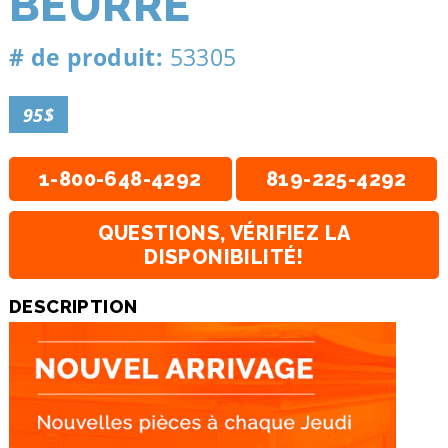
BEURRE
# de produit:
53305
95$
1-800-648-4292
819-225-4292
QUESTIONS, VÉRIFIEZ LA
DISPONIBILITÉ!
DESCRIPTION