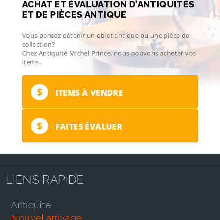
ACHAT ET ÉVALUATION D’ANTIQUITÉS
ET DE PIÈCES ANTIQUE
Vous pensez détenir un objet antique ou une pièce de
collection?
Chez Antiquité Michel Prince, nous pouvons acheter vos
items.
$
ITEMS À VENDRE
$
FAITES ÉVALUER
LIENS RAPIDE
antiquité
nouvel arrivage