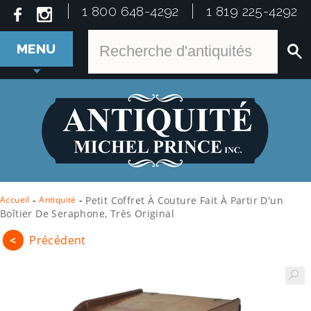
1 800 648-4292
1 819 225-4292
MENU
Accueil
-
Antiquité
-
Petit Coffret À Couture Fait À Partir D'un
Boîtier De Seraphone, Très Original
<
Précédent