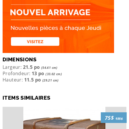
DIMENSIONS
Largeur:
21.5 po
(54.61 cm)
Profondeur:
13 po
(33.02 cm)
Hauteur:
11.5 po
(29.21 cm)
ITEMS SIMILAIRES
75$
135$