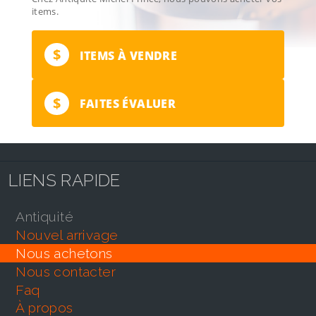
items.
$
ITEMS À VENDRE
$
FAITES ÉVALUER
LIENS RAPIDE
antiquité
nouvel arrivage
nous achetons
nous contacter
faq
À propos