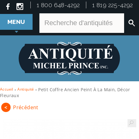
1 800 648-4292
1 819 225-4292
MENU
Accueil
-
Antiquité
-
Petit Coffre Ancien Peint À La Main, Décor
Fleuraux
<
Précédent