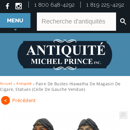
1 800 648-4292
1 819 225-4292
MENU
Accueil
-
Antiquité
-
Paire De Bustes Hiawatha De Magasin De
Cigare, Statues (celle De Gauche Vendue)
<
Précédent