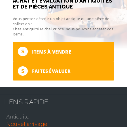
ACHAT ET ÉVALUATION D’ANTIQUITÉS
ET DE PIÈCES ANTIQUE
Vous pensez détenir un objet antique ou une pièce de
collection?
Chez Antiquité Michel Prince, nous pouvons acheter vos
items.
$
ITEMS À VENDRE
$
FAITES ÉVALUER
LIENS RAPIDE
antiquité
nouvel arrivage