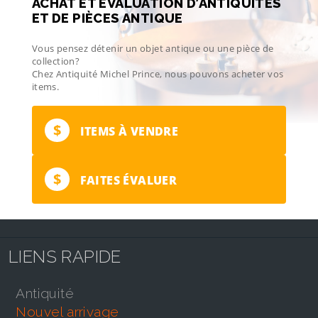
ACHAT ET ÉVALUATION D’ANTIQUITÉS
ET DE PIÈCES ANTIQUE
Vous pensez détenir un objet antique ou une pièce de
collection?
Chez Antiquité Michel Prince, nous pouvons acheter vos
items.
$
ITEMS À VENDRE
$
FAITES ÉVALUER
LIENS RAPIDE
antiquité
nouvel arrivage