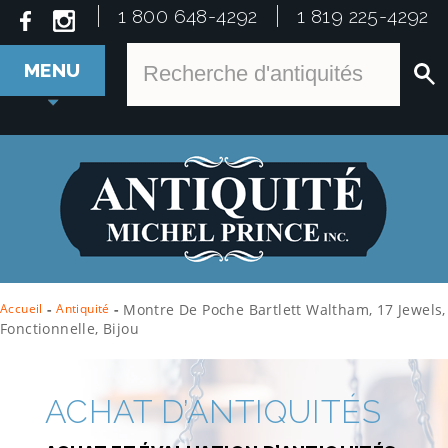
1 800 648-4292
1 819 225-4292
MENU
Accueil
-
Antiquité
-
Montre De Poche Bartlett Waltham, 17 Jewels,
Fonctionnelle, Bijou
ACHAT D’ANTIQUITÉS