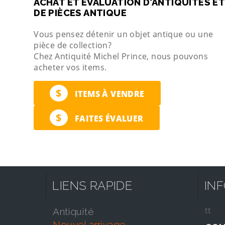
ACHAT ET ÉVALUATION D’ANTIQUITÉS ET
DE PIÈCES ANTIQUE
Vous pensez détenir un objet antique ou une
pièce de collection?
Chez Antiquité Michel Prince, nous pouvons
acheter vos items.
$
ITEMS À VENDRE
$
FAITES ÉVALUER
LIENS RAPIDE
IN
tt
antiquité
nouvel arrivage