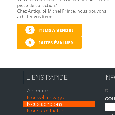
pièce de collection?
Chez Antiquité Michel Prince, nous pouvons
acheter vos items.
$
ITEMS À VENDRE
$
FAITES ÉVALUER
LIENS RAPIDE
IN
tt
antiquité
nouvel arrivage
COU
nous achetons
nous contacter