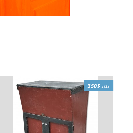
350$
465$