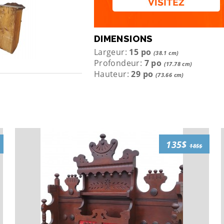
DIMENSIONS
Largeur:
15 po
(38.1 cm)
Profondeur:
7 po
(17.78 cm)
Hauteur:
29 po
(73.66 cm)
135$
185$