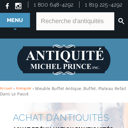
1 800 648-4292
1 819 225-4292
MENU
Accueil
-
Antiquité
-
Meuble Buffet Antique, Buffet, Plateau Refait
Dans Le Passé
ACHAT D’ANTIQUITÉS