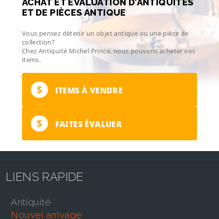
ACHAT ET ÉVALUATION D’ANTIQUITÉS
ET DE PIÈCES ANTIQUE
Vous pensez détenir un objet antique ou une pièce de
collection?
Chez Antiquité Michel Prince, nous pouvons acheter vos
items.
$
ITEMS À VENDRE
$
FAITES ÉVALUER
LIENS RAPIDE
antiquité
nouvel arrivage