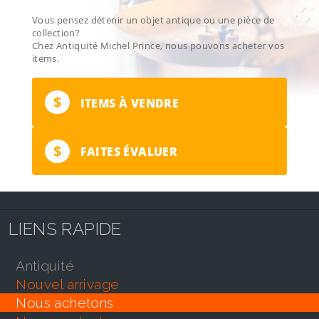
Vous pensez détenir un objet antique ou une pièce de
collection?
Chez Antiquité Michel Prince, nous pouvons acheter vos
items.
$
ITEMS À VENDRE
$
FAITES ÉVALUER
LIENS RAPIDE
antiquité
nouvel arrivage
nous achetons