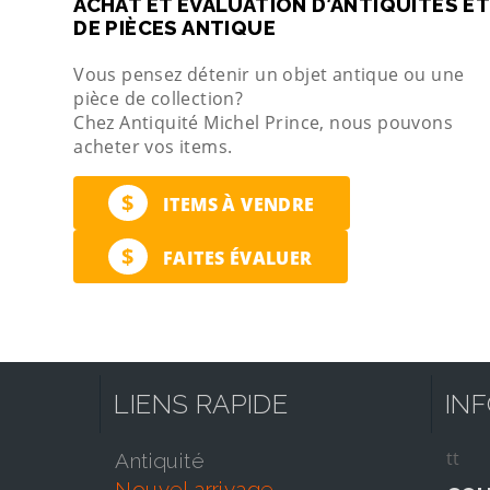
ACHAT ET ÉVALUATION D’ANTIQUITÉS ET
DE PIÈCES ANTIQUE
Vous pensez détenir un objet antique ou une
pièce de collection?
Chez Antiquité Michel Prince, nous pouvons
acheter vos items.
$
ITEMS À VENDRE
$
FAITES ÉVALUER
LIENS RAPIDE
IN
tt
antiquité
nouvel arrivage