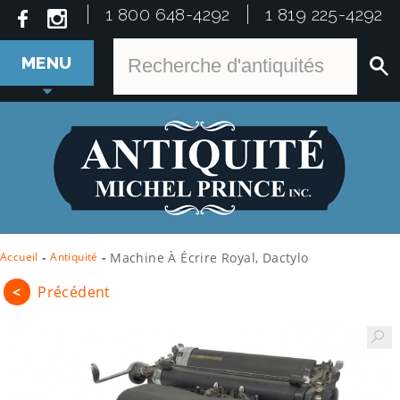
1 800 648-4292
1 819 225-4292
MENU
Accueil
-
Antiquité
-
Machine À Écrire Royal, Dactylo
<
Précédent