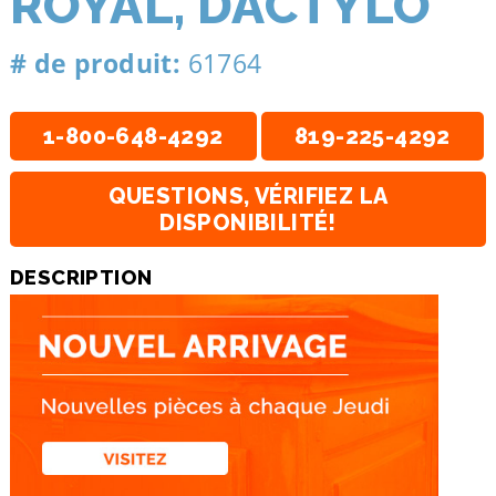
ROYAL, DACTYLO
# de produit:
61764
1-800-648-4292
819-225-4292
QUESTIONS, VÉRIFIEZ LA
DISPONIBILITÉ!
DESCRIPTION