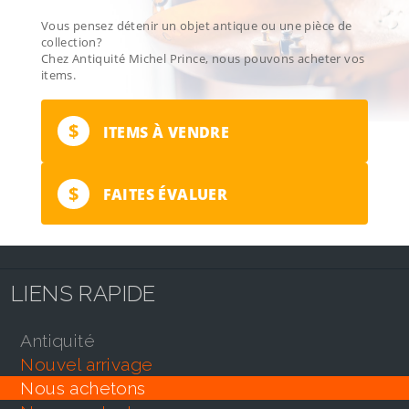
Vous pensez détenir un objet antique ou une pièce de
collection?
Chez Antiquité Michel Prince, nous pouvons acheter vos
items.
$
ITEMS À VENDRE
$
FAITES ÉVALUER
LIENS RAPIDE
antiquité
nouvel arrivage
nous achetons