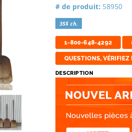
# de produit:
58950
35$ ch.
1-800-648-4292
QUESTIONS, VÉRIFIEZ 
DESCRIPTION