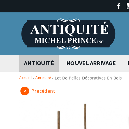
ANTIQUITÉ
NOUVEL ARRIVAGE
Accueil
-
Antiquité
-
Lot De Pelles Décoratives En Bois
<
Précédent