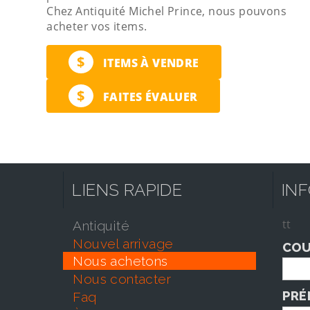
Chez Antiquité Michel Prince, nous pouvons
acheter vos items.
$
ITEMS À VENDRE
$
FAITES ÉVALUER
LIENS RAPIDE
IN
tt
antiquité
nouvel arrivage
COU
nous achetons
nous contacter
PRÉ
faq