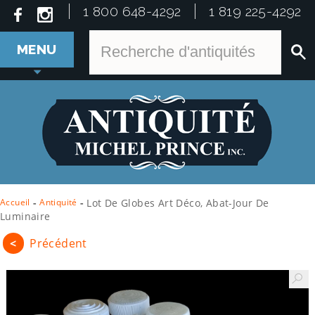
1 800 648-4292
1 819 225-4292
MENU
Accueil
-
Antiquité
-
Lot De Globes Art Déco, Abat-Jour De
Luminaire
<
Précédent