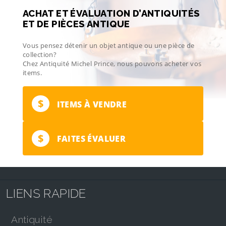
ACHAT ET ÉVALUATION D’ANTIQUITÉS
ET DE PIÈCES ANTIQUE
Vous pensez détenir un objet antique ou une pièce de
collection?
Chez Antiquité Michel Prince, nous pouvons acheter vos
items.
$
ITEMS À VENDRE
$
FAITES ÉVALUER
LIENS RAPIDE
antiquité