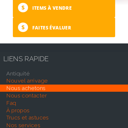
$
ITEMS À VENDRE
$
FAITES ÉVALUER
LIENS RAPIDE
antiquité
nouvel arrivage
nous achetons
nous contacter
faq
À propos
trucs et astuces
nos services