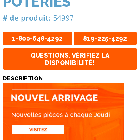
POTERIES
# de produit:
54997
1-800-648-4292
819-225-4292
QUESTIONS, VÉRIFIEZ LA
DISPONIBILITÉ!
DESCRIPTION