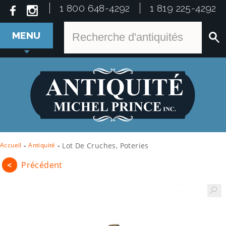
1 800 648-4292
1 819 225-4292
MENU
Accueil
-
Antiquité
-
Lot De Cruches, Poteries
<
Précédent