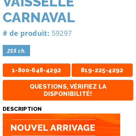
VAISSELLE
CARNAVAL
# de produit:
59297
25$ ch.
1-800-648-4292
819-225-4292
QUESTIONS, VÉRIFIEZ LA
DISPONIBILITÉ!
DESCRIPTION