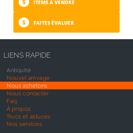
$
ITEMS À VENDRE
$
FAITES ÉVALUER
LIENS RAPIDE
antiquité
nouvel arrivage
nous achetons
nous contacter
faq
À propos
trucs et astuces
nos services