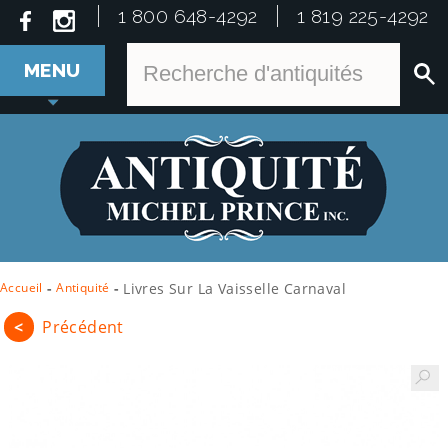
1 800 648-4292
1 819 225-4292
MENU
Accueil
-
Antiquité
-
Livres Sur La Vaisselle Carnaval
<
Précédent