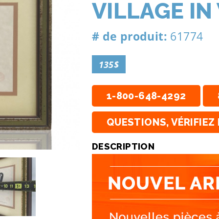
VILLAGE I
# de produit:
61774
135$
1-800-648-4292
QUESTIONS, VÉRIFIEZ 
DESCRIPTION