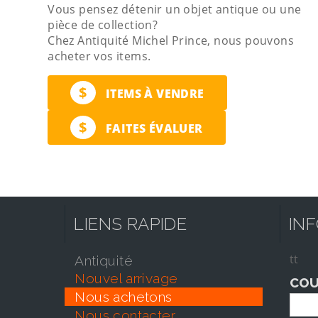
Vous pensez détenir un objet antique ou une
pièce de collection?
Chez Antiquité Michel Prince, nous pouvons
acheter vos items.
$
ITEMS À VENDRE
$
FAITES ÉVALUER
LIENS RAPIDE
IN
tt
antiquité
nouvel arrivage
COU
nous achetons
nous contacter