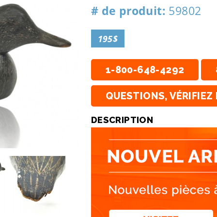
# de produit:
59802
195$
1-800-648-4292
QUESTIONS, VÉRIFIEZ 
DESCRIPTION