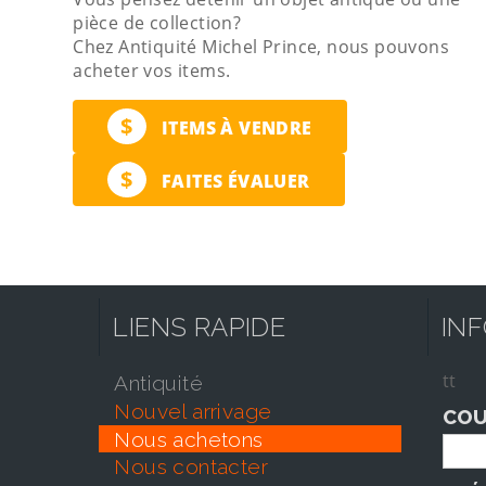
pièce de collection?
Chez Antiquité Michel Prince, nous pouvons
acheter vos items.
$
ITEMS À VENDRE
$
FAITES ÉVALUER
LIENS RAPIDE
IN
tt
antiquité
nouvel arrivage
COU
nous achetons
nous contacter