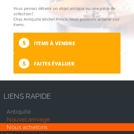
Vous pensez détenir un objet antique ou une pièce de
collection?
Chez Antiquité Michel Prince, nous pouvons acheter vos
items.
$
ITEMS À VENDRE
$
FAITES ÉVALUER
LIENS RAPIDE
antiquité
nouvel arrivage
nous achetons