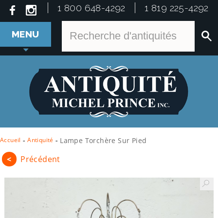
1 800 648-4292
1 819 225-4292
MENU
Accueil
-
Antiquité
-
Lampe Torchère Sur Pied
<
Précédent