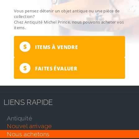
Vous pensez détenir un objet antique ou une pièce de
collection?
Chez Antiquité Michel Prince, nous pouvons acheter vos
items.
$
ITEMS À VENDRE
$
FAITES ÉVALUER
LIENS RAPIDE
antiquité
nouvel arrivage
nous achetons