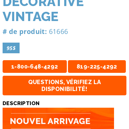
DÉCORATIVE
VINTAGE
# de produit:
61666
95$
1-800-648-4292
819-225-4292
QUESTIONS, VÉRIFIEZ LA
DISPONIBILITÉ!
DESCRIPTION