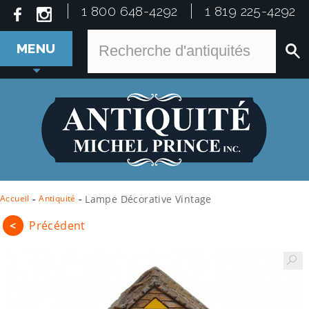
1 800 648-4292
1 819 225-4292
MENU
Accueil
-
Antiquité
-
Lampe Décorative Vintage
<
Précédent