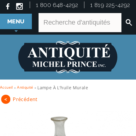
1 800 648-4292
1 819 225-4292
MENU
Accueil
-
Antiquité
-
Lampe À L'huile Murale
<
Précédent