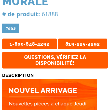
MURALE
# de produit:
61888
165$
1-800-648-4292
819-225-4292
QUESTIONS, VÉRIFIEZ LA
DISPONIBILITÉ!
DESCRIPTION