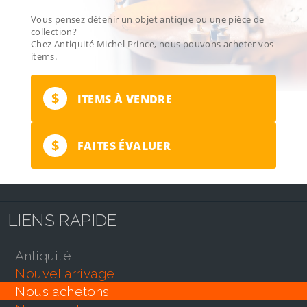
Vous pensez détenir un objet antique ou une pièce de
collection?
Chez Antiquité Michel Prince, nous pouvons acheter vos
items.
$
ITEMS À VENDRE
$
FAITES ÉVALUER
LIENS RAPIDE
antiquité
nouvel arrivage
nous achetons