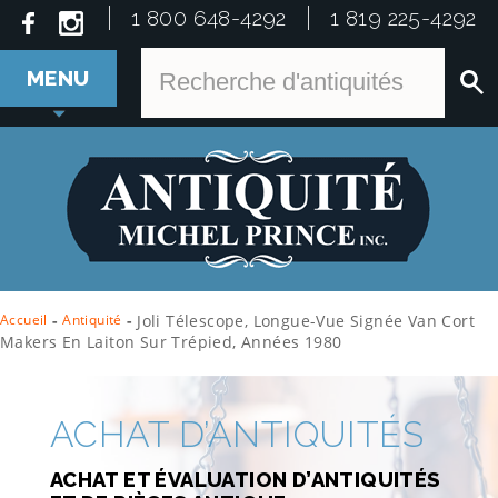
1 800 648-4292
1 819 225-4292
MENU
Accueil
-
Antiquité
-
Joli Télescope, Longue-Vue Signée Van Cort
Makers En Laiton Sur Trépied, Années 1980
ACHAT D’ANTIQUITÉS
ACHAT ET ÉVALUATION D’ANTIQUITÉS