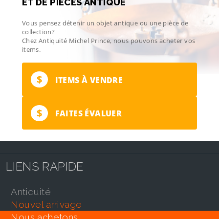
ET DE PIÈCES ANTIQUE
Vous pensez détenir un objet antique ou une pièce de
collection?
Chez Antiquité Michel Prince, nous pouvons acheter vos
items.
$
ITEMS À VENDRE
$
FAITES ÉVALUER
LIENS RAPIDE
antiquité
nouvel arrivage
nous achetons