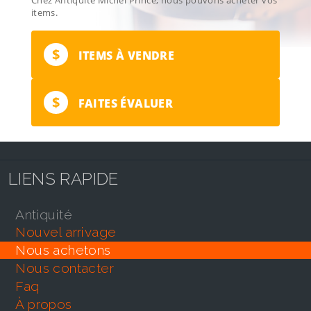
items.
$
ITEMS À VENDRE
$
FAITES ÉVALUER
LIENS RAPIDE
antiquité
nouvel arrivage
nous achetons
nous contacter
faq
À propos