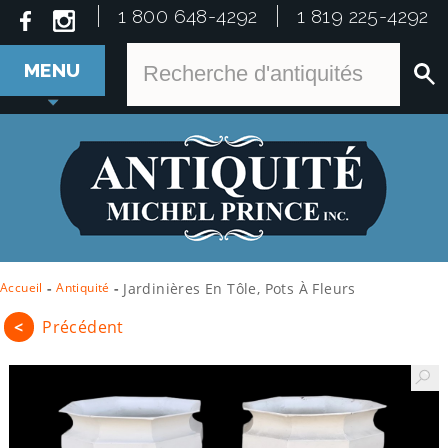
1 800 648-4292
1 819 225-4292
MENU
Accueil
-
Antiquité
-
Jardinières En Tôle, Pots À Fleurs
<
Précédent