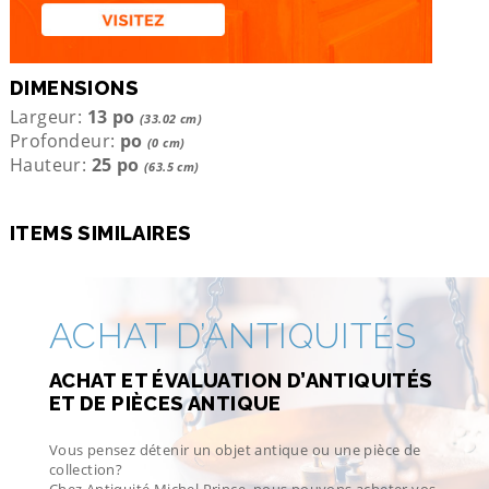
DIMENSIONS
Largeur:
13 po
(33.02 cm)
Profondeur:
po
(0 cm)
Hauteur:
25 po
(63.5 cm)
ITEMS SIMILAIRES
ACHAT D’ANTIQUITÉS
ACHAT ET ÉVALUATION D’ANTIQUITÉS
ET DE PIÈCES ANTIQUE
Vous pensez détenir un objet antique ou une pièce de
collection?
Chez Antiquité Michel Prince, nous pouvons acheter vos