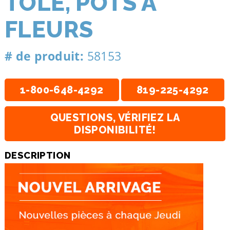
TÔLE, POTS À
FLEURS
# de produit:
58153
1-800-648-4292
819-225-4292
QUESTIONS, VÉRIFIEZ LA
DISPONIBILITÉ!
DESCRIPTION