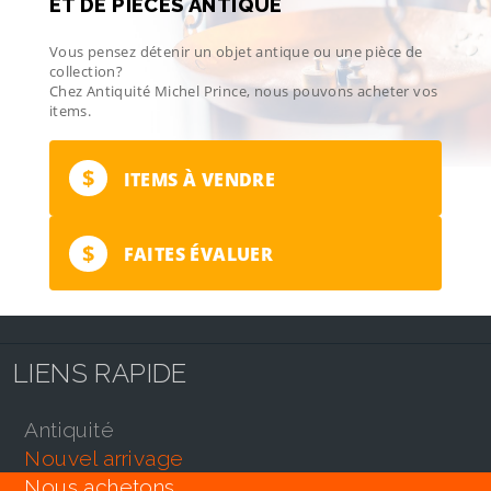
ET DE PIÈCES ANTIQUE
Vous pensez détenir un objet antique ou une pièce de
collection?
Chez Antiquité Michel Prince, nous pouvons acheter vos
items.
$
ITEMS À VENDRE
$
FAITES ÉVALUER
LIENS RAPIDE
antiquité
nouvel arrivage
nous achetons