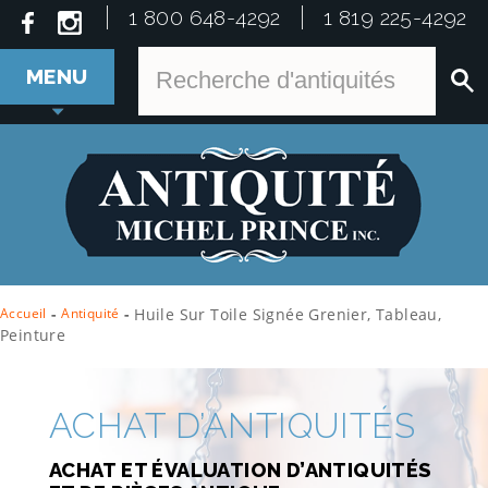
1 800 648-4292
1 819 225-4292
MENU
Accueil
-
Antiquité
-
Huile Sur Toile Signée Grenier, Tableau,
Peinture
ACHAT D’ANTIQUITÉS
ACHAT ET ÉVALUATION D’ANTIQUITÉS