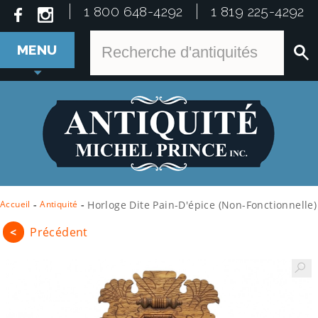
1 800 648-4292
1 819 225-4292
MENU
Accueil
-
Antiquité
-
Horloge Dite Pain-D'épice (non-Fonctionnelle)
<
Précédent