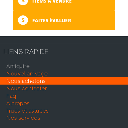
$
ITEMS À VENDRE
$
FAITES ÉVALUER
LIENS RAPIDE
antiquité
nouvel arrivage
nous achetons
nous contacter
faq
À propos
trucs et astuces
nos services