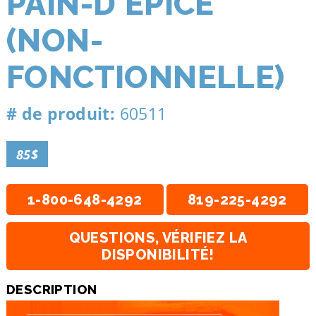
PAIN-D'ÉPICE
(NON-
FONCTIONNELLE)
# de produit:
60511
85$
1-800-648-4292
819-225-4292
QUESTIONS, VÉRIFIEZ LA
DISPONIBILITÉ!
DESCRIPTION