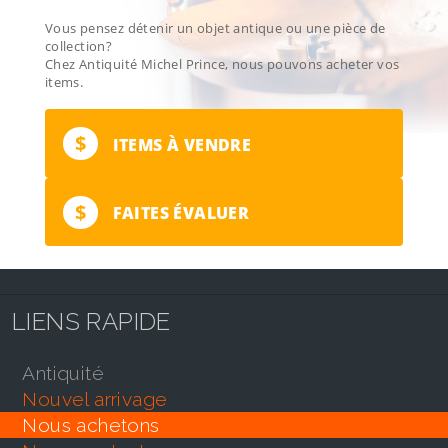
Vous pensez détenir un objet antique ou une pièce de
collection?
Chez Antiquité Michel Prince, nous pouvons acheter vos
items.
$
ITEMS À VENDRE
$
FAITES ÉVALUER
LIENS RAPIDE
antiquité
nouvel arrivage
nous achetons