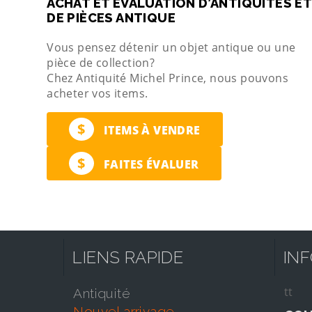
ACHAT ET ÉVALUATION D’ANTIQUITÉS ET
DE PIÈCES ANTIQUE
Vous pensez détenir un objet antique ou une
pièce de collection?
Chez Antiquité Michel Prince, nous pouvons
acheter vos items.
$
ITEMS À VENDRE
$
FAITES ÉVALUER
LIENS RAPIDE
IN
tt
antiquité
nouvel arrivage