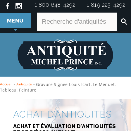
1 800 648-4292
1 819 225-4292
MENU
Accueil
-
Antiquité
-
Gravure Signée Louis Icart, Le Ménuet,
Tableau, Peinture
ACHAT D’ANTIQUITÉS
ACHAT ET ÉVALUATION D’ANTIQUITÉS