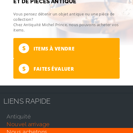
ET DE PIÈCES ANTIQUE
Vous pensez détenir un objet antique ou une pièce de
collection?
Chez Antiquité Michel Prince, nous pouvons acheter vos
items.
$
ITEMS À VENDRE
$
FAITES ÉVALUER
LIENS RAPIDE
antiquité
nouvel arrivage
nous achetons