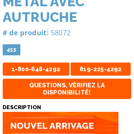
MÉTAL AVEC
AUTRUCHE
# de produit:
58072
45$
1-800-648-4292
819-225-4292
QUESTIONS, VÉRIFIEZ LA
DISPONIBILITÉ!
DESCRIPTION