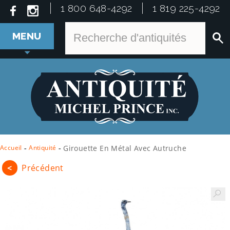
1 800 648-4292
1 819 225-4292
MENU
Accueil
-
Antiquité
-
Girouette En Métal Avec Autruche
<
Précédent