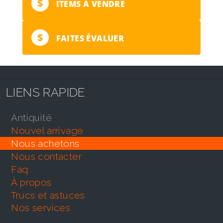
$
ITEMS À VENDRE
$
FAITES ÉVALUER
LIENS RAPIDE
antiquité
nouvel arrivage
nous achetons
nous contacter
faq
À propos
trucs et astuces
nos services