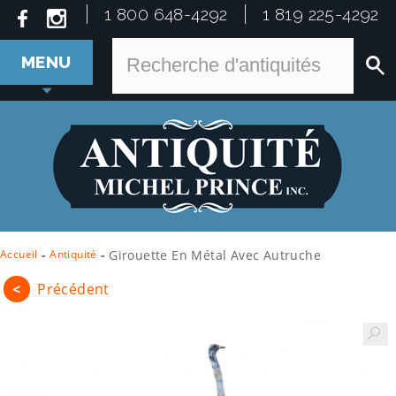
1 800 648-4292
1 819 225-4292
MENU
Accueil
-
Antiquité
-
Girouette En Métal Avec Autruche
<
Précédent