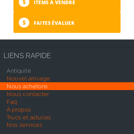
$
ITEMS À VENDRE
$
FAITES ÉVALUER
LIENS RAPIDE
antiquité
nouvel arrivage
nous achetons
nous contacter
faq
À propos
trucs et astuces
nos services