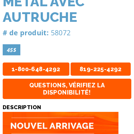
MÉTAL AVEC
AUTRUCHE
# de produit:
58072
45$
1-800-648-4292
819-225-4292
QUESTIONS, VÉRIFIEZ LA
DISPONIBILITÉ!
DESCRIPTION