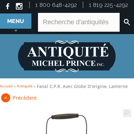
1 800 648-4292
1 819 225-4292
MENU
Accueil
-
Antiquité
-
Fanal C.P.R. Avec Globe D'origine, Lanterne
<
Précédent