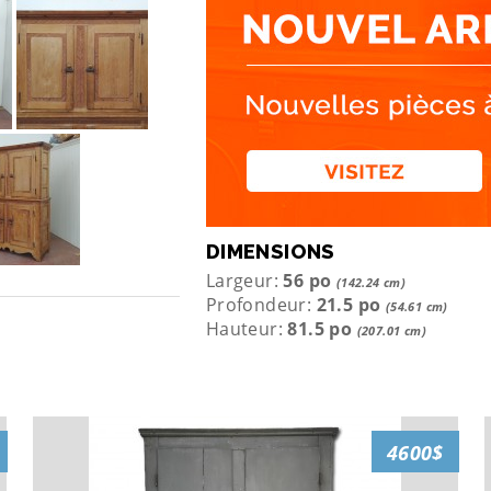
DIMENSIONS
Largeur:
56 po
(142.24 cm)
Profondeur:
21.5 po
(54.61 cm)
Hauteur:
81.5 po
(207.01 cm)
4600$