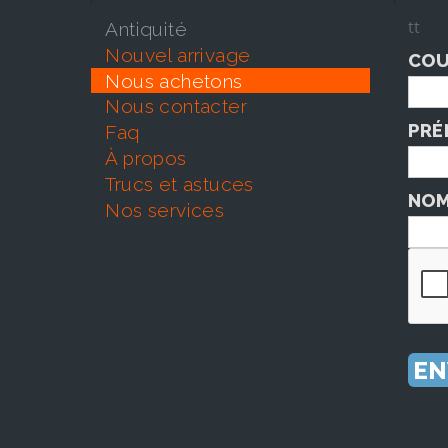
tt
antiquité
nouvel arrivage
COU
nous achetons
nous contacter
PRÉ
faq
À propos
trucs et astuces
NOM
nos services