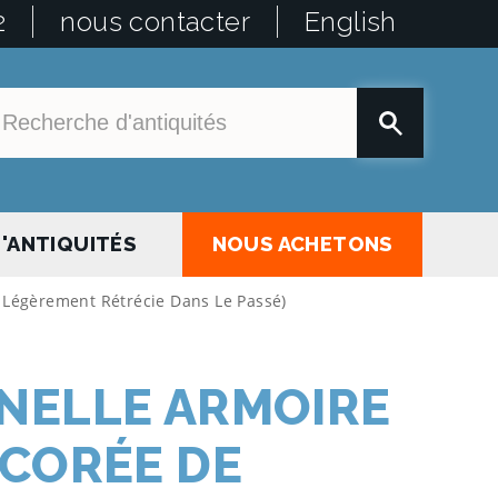
2
nous contacter
English
'ANTIQUITÉS
NOUS ACHETONS
r Légèrement Rétrécie Dans Le Passé)
NELLE ARMOIRE
ÉCORÉE DE