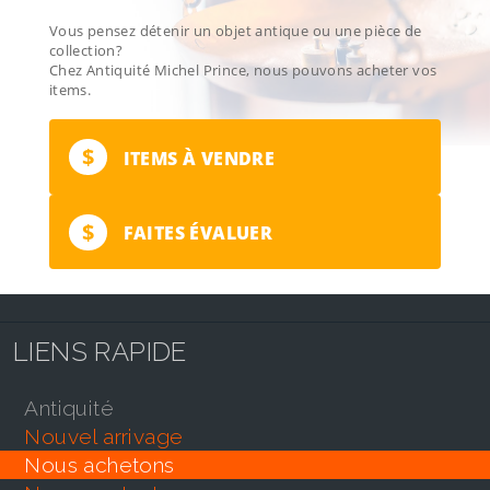
Vous pensez détenir un objet antique ou une pièce de
collection?
Chez Antiquité Michel Prince, nous pouvons acheter vos
items.
$
ITEMS À VENDRE
$
FAITES ÉVALUER
LIENS RAPIDE
antiquité
nouvel arrivage
nous achetons