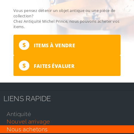
Vous pensez détenir un objet antique ou une pièce de
collection?
Chez Antiquité Michel Prince, nous pouvons acheter vos
items.
$
ITEMS À VENDRE
$
FAITES ÉVALUER
LIENS RAPIDE
antiquité
nouvel arrivage
nous achetons