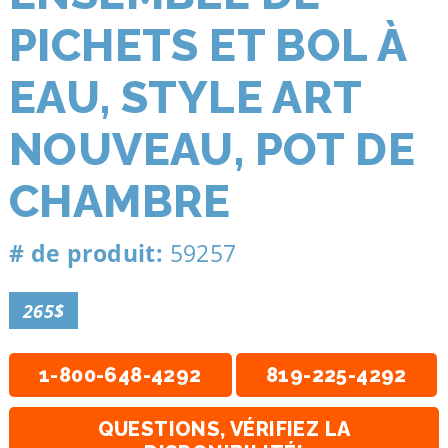
PICHETS ET BOL À
EAU, STYLE ART
NOUVEAU, POT DE
CHAMBRE
# de produit:
59257
265$
1-800-648-4292
819-225-4292
QUESTIONS, VÉRIFIEZ LA