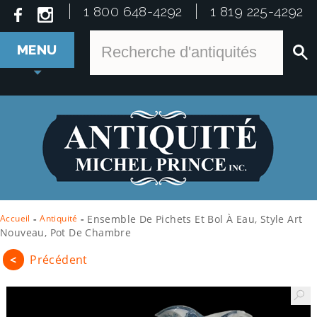
1 800 648-4292
1 819 225-4292
MENU
Accueil
-
Antiquité
-
Ensemble De Pichets Et Bol À Eau, Style Art
Nouveau, Pot De Chambre
<
Précédent