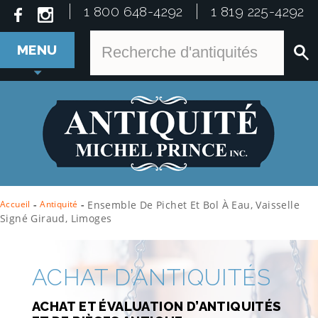
1 800 648-4292
1 819 225-4292
MENU
Accueil
-
Antiquité
-
Ensemble De Pichet Et Bol À Eau, Vaisselle
Signé Giraud, Limoges
ACHAT D’ANTIQUITÉS
ACHAT ET ÉVALUATION D’ANTIQUITÉS