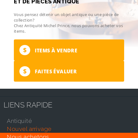
ET DE PIÈCES ANTIQUE
Vous pensez détenir un objet antique ou une pièce de
collection?
Chez Antiquité Michel Prince, nous pouvons acheter vos
items.
$
ITEMS À VENDRE
$
FAITES ÉVALUER
LIENS RAPIDE
antiquité
nouvel arrivage
nous achetons