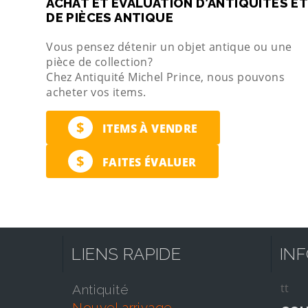
ACHAT ET ÉVALUATION D’ANTIQUITÉS ET
DE PIÈCES ANTIQUE
Vous pensez détenir un objet antique ou une
pièce de collection?
Chez Antiquité Michel Prince, nous pouvons
acheter vos items.
$
ITEMS À VENDRE
$
FAITES ÉVALUER
LIENS RAPIDE
IN
tt
antiquité
nouvel arrivage